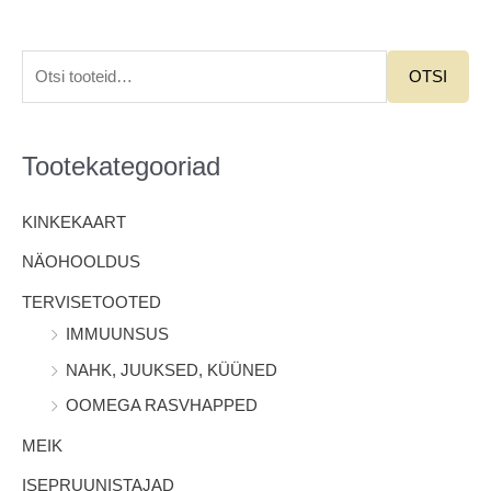
O
OTSI
t
s
i
Tootekategooriad
:
KINKEKAART
NÄOHOOLDUS
TERVISETOOTED
IMMUUNSUS
NAHK, JUUKSED, KÜÜNED
OOMEGA RASVHAPPED
MEIK
ISEPRUUNISTAJAD