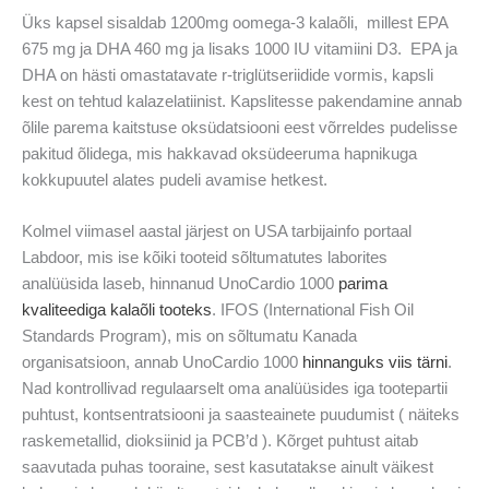
Üks kapsel sisaldab 1200mg oomega-3 kalaõli, millest EPA
675 mg ja DHA 460 mg ja lisaks 1000 IU vitamiini D3. EPA ja
DHA on hästi omastatavate r-triglütseriidide vormis, kapsli
kest on tehtud kalazelatiinist. Kapslitesse pakendamine annab
õlile parema kaitstuse oksüdatsiooni eest võrreldes pudelisse
pakitud õlidega, mis hakkavad oksüdeeruma hapnikuga
kokkupuutel alates pudeli avamise hetkest.
Kolmel viimasel aastal järjest on USA tarbijainfo portaal
Labdoor, mis ise kõiki tooteid sõltumatutes laborites
analüüsida laseb, hinnanud UnoCardio 1000
parima
kvaliteediga kalaõli tooteks
. IFOS (International Fish Oil
Standards Program), mis on sõltumatu Kanada
organisatsioon, annab UnoCardio 1000
hinnanguks viis tärni
.
Nad kontrollivad regulaarselt oma analüüsides iga tootepartii
puhtust, kontsentratsiooni ja saasteainete puudumist ( näiteks
raskemetallid, dioksiinid ja PCB’d ). Kõrget puhtust aitab
saavutada puhas tooraine, sest kasutatakse ainult väikest