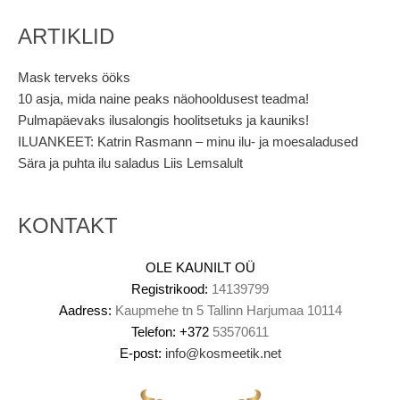
ARTIKLID
Mask terveks ööks
10 asja, mida naine peaks näohooldusest teadma!
Pulmapäevaks ilusalongis hoolitsetuks ja kauniks!
ILUANKEET: Katrin Rasmann – minu ilu- ja moesaladused
Sära ja puhta ilu saladus Liis Lemsalult
KONTAKT
OLE KAUNILT OÜ
Registrikood:
14139799
Aadress:
Kaupmehe tn 5 Tallinn Harjumaa 10114
Telefon:
+372
53570611
E-post:
info@kosmeetik.net