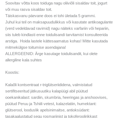
Soovitav võtta koos toiduga nagu oliiviõli sisaldav toit, jogurt
või muu rasva sisaldav toit.
Täiskasvanu päevane doos ei tohi ületada 5 grammi.
Juhul kui teil on maksapuudulikkus või kasutate antikoagulante
(verd vedeldavad ravimid) nagu näiteks varfariin või hepariin,
siis tuleb kindlasti enne toidulisandi tarvitamist konsulteerida
arstiga. Hoida lastele kättesaamatus kohas! Mitte kasutada
mitmekülgse toitumise asendajana!
ALLERGEENID: Ärge kasutage toidulisandit, kui olete
allergiline kala suhtes
Koostis:
Kalaõli kontsentraat r-triglütseriididena, valmistatud
sertifitseeritud jätkusuutiku kalapüügi abil püütud
ooekanikalast: sardiin, skumbria, heeringas ja anshoovises,
püütud Peruu ja Tshiili vetest, kalazelatiin, humektant:
glütserool, looduslik apelsinimaitse, antioksüdant:
tasakaalustatud segu rosmariinist ja tokoferoolirikkast