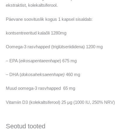
ekstraktist, kolekaltsiferool.
Päevane soovituslik kogus 1 kapsel sisaldab:
kontsentreeritud kalaõli 1280mg
Oomega-3 rasvhapped (triglütseriididena) 1200 mg
– EPA (
eikosapentaeenhape
) 675 mg
– DHA (
dokosaheksaeenhape)
460 mg
Muud oomega-3 rasvhapped 65 mg
Vitamiin D3 (kolekaltsiferool) 25 μg (1000 IU, 250% NRV)
Seotud tooted