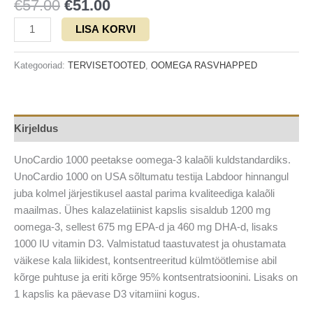
€
57.00
€
51.00
LISA KORVI
Kategooriad:
TERVISETOOTED
,
OOMEGA RASVHAPPED
Kirjeldus
UnoCardio 1000 peetakse oomega-3 kalaõli kuldstandardiks.
UnoCardio 1000 on USA sõltumatu testija Labdoor hinnangul
juba kolmel järjestikusel aastal parima kvaliteediga kalaõli
maailmas. Ühes kalazelatiinist kapslis sisaldub 1200 mg
oomega-3, sellest 675 mg EPA-d ja 460 mg DHA-d, lisaks
1000 IU vitamin D3. Valmistatud taastuvatest ja ohustamata
väikese kala liikidest, kontsentreeritud külmtöötlemise abil
kõrge puhtuse ja eriti kõrge 95% kontsentratsioonini. Lisaks on
1 kapslis ka päevase D3 vitamiini kogus.