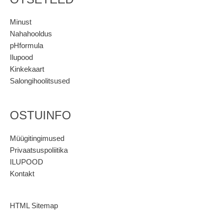
Minust
Nahahooldus
pHformula
Ilupood
Kinkekaart
Salongihoolitsused
OSTUINFO
Müügitingimused
Privaatsuspoliitika
ILUPOOD
Kontakt
HTML Sitemap