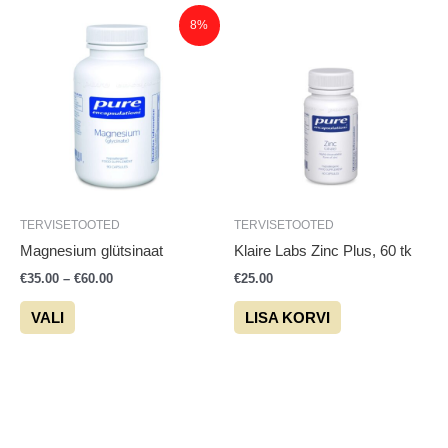
Hinnavahemik:
Sellel
8%
€35.00
tootel
kuni
on
€60.00
mitu
varianti.
Valikuid
saab
teha
tootelehel.
TERVISETOOTED
TERVISETOOTED
Magnesium glütsinaat
Klaire Labs Zinc Plus, 60 tk
€
35.00
–
€
60.00
€
25.00
VALI
LISA KORVI