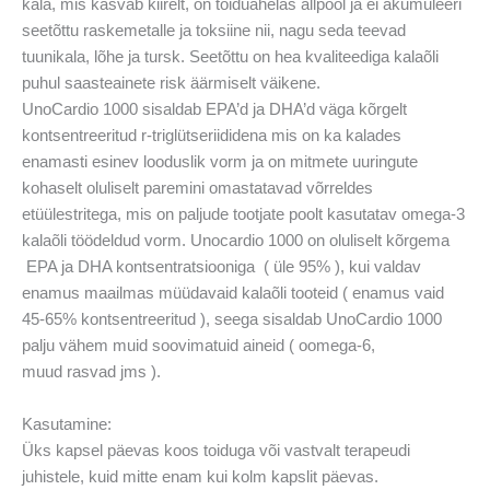
kala, mis kasvab kiirelt, on toiduahelas allpool ja ei akumuleeri
seetõttu raskemetalle ja toksiine nii, nagu seda teevad
tuunikala, lõhe ja tursk. Seetõttu on hea kvaliteediga kalaõli
puhul saasteainete risk äärmiselt väikene.
UnoCardio 1000 sisaldab EPA’d ja DHA’d väga kõrgelt
kontsentreeritud r-triglütseriididena mis on ka kalades
enamasti esinev looduslik vorm ja on mitmete uuringute
kohaselt oluliselt paremini omastatavad võrreldes
etüülestritega, mis on paljude tootjate poolt kasutatav omega-3
kalaõli töödeldud vorm. Unocardio 1000 on oluliselt kõrgema
EPA ja DHA kontsentratsiooniga ( üle 95% ), kui valdav
enamus maailmas müüdavaid kalaõli tooteid ( enamus vaid
45-65% kontsentreeritud ), seega sisaldab UnoCardio 1000
palju vähem muid soovimatuid aineid ( oomega-6,
muud rasvad jms ).
Kasutamine:
Üks kapsel päevas koos toiduga või vastvalt terapeudi
juhistele, kuid mitte enam kui kolm kapslit päevas.