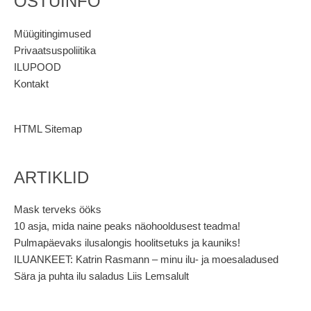
OSTUINFO
Müügitingimused
Privaatsuspoliitika
ILUPOOD
Kontakt
HTML Sitemap
ARTIKLID
Mask terveks ööks
10 asja, mida naine peaks näohooldusest teadma!
Pulmapäevaks ilusalongis hoolitsetuks ja kauniks!
ILUANKEET: Katrin Rasmann – minu ilu- ja moesaladused
Sära ja puhta ilu saladus Liis Lemsalult