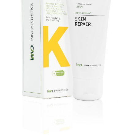
sügavniisutav
kreem
kogus