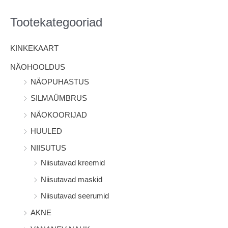
s
i
Tootekategooriad
:
KINKEKAART
NÄOHOOLDUS
NÄOPUHASTUS
SILMAÜMBRUS
NÄOKOORIJAD
HUULED
NIISUTUS
Niisutavad kreemid
Niisutavad maskid
Niisutavad seerumid
AKNE