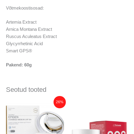
Võtmekoostisosad:
Artemia Extract
Arnica Montana Extract
Ruscus Aculeatus Extract
Glycyrrhetinic Acid
Smart GPS®
Pakend: 60g
Seotud tooted
Algne
Praegune
Sellel
26%
hind
hind
tootel
oli:
on:
€62.00.
on
€46.00.
mitu
varianti.