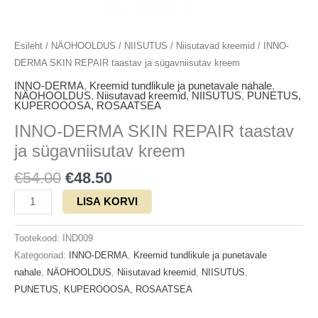
Esileht
/
NÄOHOOLDUS
/
NIISUTUS
/
Niisutavad kreemid
/ INNO-
DERMA SKIN REPAIR taastav ja sügavniisutav kreem
INNO-DERMA
,
Kreemid tundlikule ja punetavale nahale
,
NÄOHOOLDUS
,
Niisutavad kreemid
,
NIISUTUS
,
PUNETUS,
KUPEROOOSA, ROSAATSEA
INNO-DERMA SKIN REPAIR taastav
ja sügavniisutav kreem
€
54.00
€
48.50
LISA KORVI
Tootekood:
IND009
Kategooriad:
INNO-DERMA
,
Kreemid tundlikule ja punetavale
nahale
,
NÄOHOOLDUS
,
Niisutavad kreemid
,
NIISUTUS
,
PUNETUS, KUPEROOOSA, ROSAATSEA