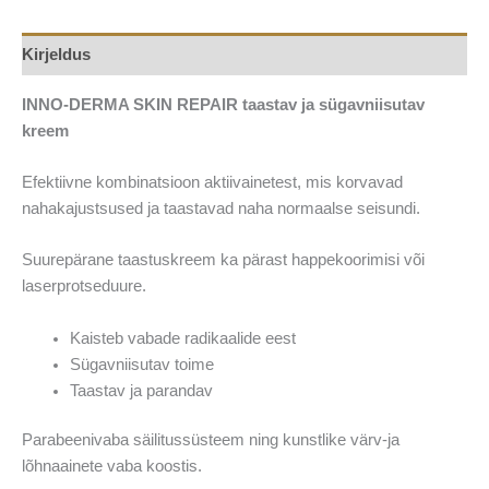
Kirjeldus
INNO-DERMA SKIN REPAIR taastav ja sügavniisutav
kreem
Efektiivne kombinatsioon aktiivainetest, mis korvavad
nahakajustsused ja taastavad naha normaalse seisundi.
Suurepärane taastuskreem ka pärast happekoorimisi või
laserprotseduure.
Kaisteb vabade radikaalide eest
Sügavniisutav toime
Taastav ja parandav
Parabeenivaba säilitussüsteem ning kunstlike värv-ja
lõhnaainete vaba koostis.