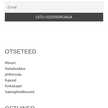
OTSETEED
Minust
Nahahooldus
pHformula
Ilupood
Kinkekaart
Salongihoolitsused