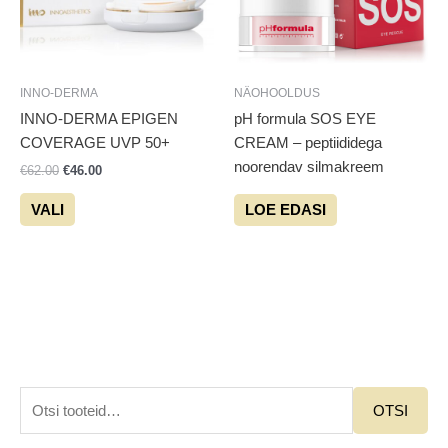
Valikuid
saab
teha
tootelehel.
INNO-DERMA
NÄOHOOLDUS
INNO-DERMA EPIGEN
pH formula SOS EYE
COVERAGE UVP 50+
CREAM – peptiididega
noorendav silmakreem
€
62.00
€
46.00
VALI
LOE EDASI
O
OTSI
t